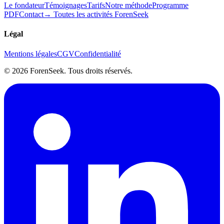
Le fondateur
Témoignages
Tarifs
Notre méthode
Programme
PDF
Contact
→ Toutes les activités ForenSeek
Légal
Mentions légales
CGV
Confidentialité
©
2026
ForenSeek. Tous droits réservés.