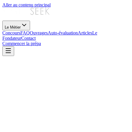
Aller au contenu principal
Le Métier
Concours
FAQ
Ouvrages
Auto-évaluation
Articles
Le
Fondateur
Contact
Commencer la prépa