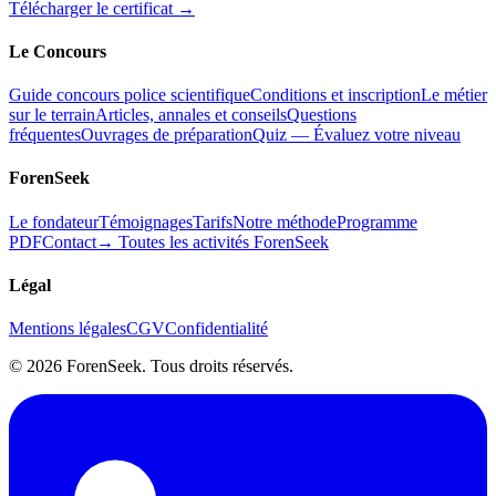
Télécharger le certificat →
Le Concours
Guide concours police scientifique
Conditions et inscription
Le métier
sur le terrain
Articles, annales et conseils
Questions
fréquentes
Ouvrages de préparation
Quiz — Évaluez votre niveau
ForenSeek
Le fondateur
Témoignages
Tarifs
Notre méthode
Programme
PDF
Contact
→ Toutes les activités ForenSeek
Légal
Mentions légales
CGV
Confidentialité
©
2026
ForenSeek. Tous droits réservés.