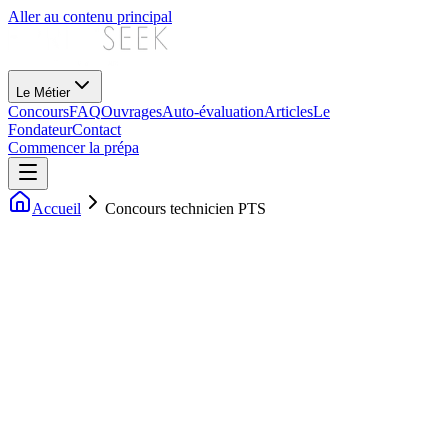
Aller au contenu principal
Le Métier
Concours
FAQ
Ouvrages
Auto-évaluation
Articles
Le
Fondateur
Contact
Commencer la prépa
Accueil
Concours technicien PTS