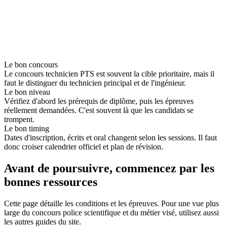
Concours 2026
Les inscriptions pour le concours 2026 sont ouvertes du
17 mars au
17 avril
. L'épreuve écrite aura lieu le
28 mai 2026
.
S'inscrire sur devenirpolicier.fr →
Le bon concours
Le concours technicien PTS est souvent la cible prioritaire, mais il
faut le distinguer du technicien principal et de l'ingénieur.
Le bon niveau
Vérifiez d'abord les prérequis de diplôme, puis les épreuves
réellement demandées. C'est souvent là que les candidats se
trompent.
Le bon timing
Dates d'inscription, écrits et oral changent selon les sessions. Il faut
donc croiser calendrier officiel et plan de révision.
Avant de poursuivre, commencez par les
bonnes ressources
Cette page détaille les conditions et les épreuves. Pour une vue plus
large du concours police scientifique et du métier visé, utilisez aussi
les autres guides du site.