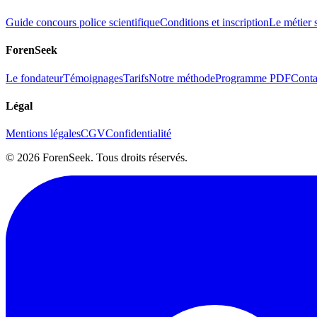
Guide concours police scientifique
Conditions et inscription
Le métier s
ForenSeek
Le fondateur
Témoignages
Tarifs
Notre méthode
Programme PDF
Conta
Légal
Mentions légales
CGV
Confidentialité
©
2026
ForenSeek. Tous droits réservés.