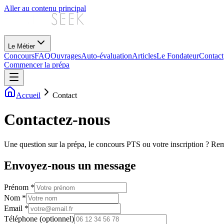
Aller au contenu principal
Le Métier
Concours
FAQ
Ouvrages
Auto-évaluation
Articles
Le Fondateur
Contact
Commencer la prépa
Accueil
Contact
Contactez-nous
Une question sur la prépa, le concours PTS ou votre inscription ? Rem
Envoyez-nous un message
Prénom
*
Nom
*
Email
*
Téléphone
(optionnel)