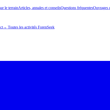
ur le terrain
Articles, annales et conseils
Questions fréquentes
Ouvrages d
ct
→ Toutes les activités ForenSeek