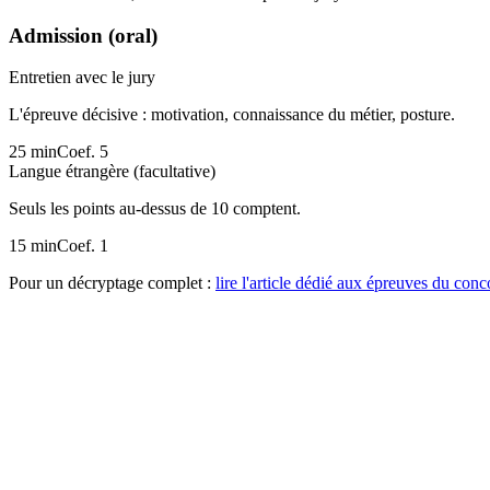
Admission (oral)
Entretien avec le jury
L'épreuve décisive : motivation, connaissance du métier, posture.
25 min
Coef.
5
Langue étrangère (facultative)
Seuls les points au-dessus de 10 comptent.
15 min
Coef.
1
Pour un décryptage complet :
lire l'article dédié aux épreuves du co
17 mars – 17 avril 2026