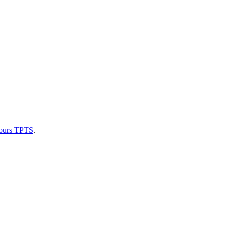
ncours TPTS
.