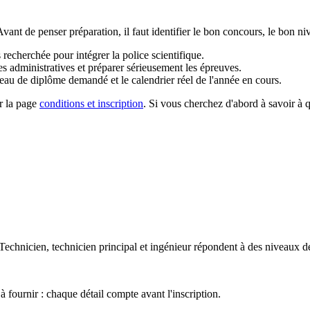
Avant de penser préparation, il faut identifier le bon concours, le bon ni
recherchée pour intégrer la police scientifique.
les administratives et préparer sérieusement les épreuves.
niveau de diplôme demandé et le calendrier réel de l'année en cours.
 la page
conditions et inscription
. Si vous cherchez d'abord à savoir à 
7 avril
. L'épreuve écrite aura lieu le
28 mai 2026
.
Technicien, technicien principal et ingénieur répondent à des niveaux de
à fournir : chaque détail compte avant l'inscription.