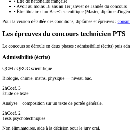
•
Être de nationalité française
•
Avoir au moins 18 ans au 1er janvier de l'année du concours
•
Être titulaire d'un Bac+5 scientifique (Master, diplôme d'ingéni
Pour la version détaillée des conditions, diplômes et épreuves :
consul
Les épreuves du concours technicien PTS
Le concours se déroule en deux phases : admissibilité (écrits) puis adm
Admissibilité (écrits)
QCM / QROC scientifique
Biologie, chimie, maths, physique — niveau bac.
2h
Coef.
3
Étude de texte
Analyse + composition sur un texte de portée générale.
2h
Coef.
2
Tests psychotechniques
Non éliminatoires, aide à la décision pour le jury oral.