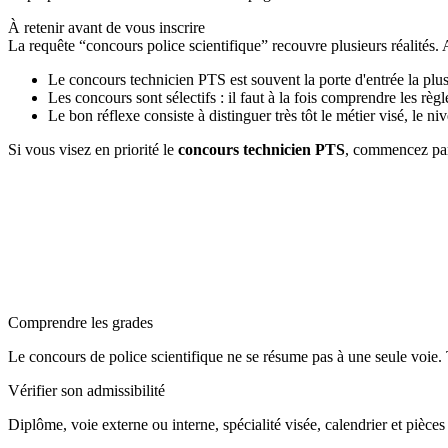
À retenir avant de vous inscrire
La requête “concours police scientifique” recouvre plusieurs réalités. 
Le concours technicien PTS est souvent la porte d'entrée la plus 
Les concours sont sélectifs : il faut à la fois comprendre les règ
Le bon réflexe consiste à distinguer très tôt le métier visé, le 
Si vous visez en priorité le
concours technicien PTS
, commencez par
Concours 2026
Les inscriptions pour le concours 2026 sont ouvertes du
17 mars au 1
S'inscrire sur devenirpolicier.fr →
Comprendre les grades
Le concours de police scientifique ne se résume pas à une seule voie. 
Vérifier son admissibilité
Diplôme, voie externe ou interne, spécialité visée, calendrier et pièces 