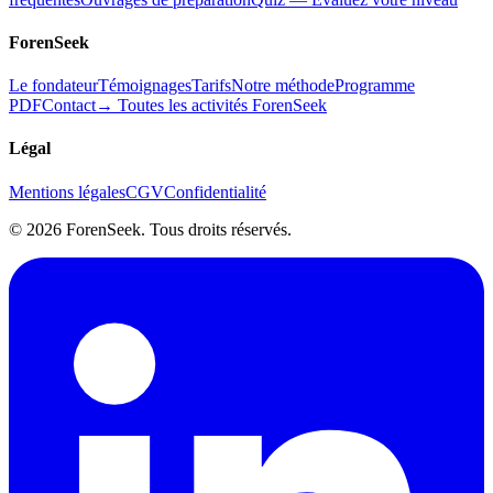
ForenSeek
Le fondateur
Témoignages
Tarifs
Notre méthode
Programme
PDF
Contact
→ Toutes les activités ForenSeek
Légal
Mentions légales
CGV
Confidentialité
©
2026
ForenSeek. Tous droits réservés.