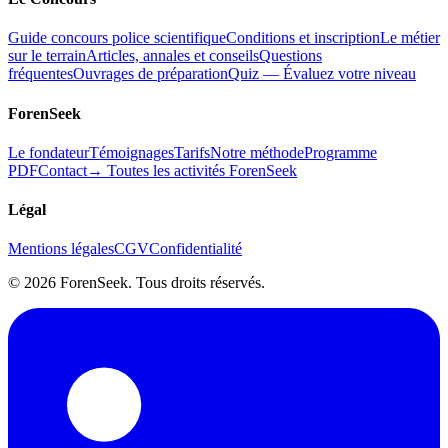
Guide concours police scientifique
Conditions et inscription
Le métier
sur le terrain
Articles, annales et conseils
Questions
fréquentes
Ouvrages de préparation
Quiz — Évaluez votre niveau
ForenSeek
Le fondateur
Témoignages
Tarifs
Notre méthode
Programme
PDF
Contact
→ Toutes les activités ForenSeek
Légal
Mentions légales
CGV
Confidentialité
©
2026
ForenSeek. Tous droits réservés.