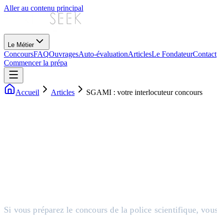
Aller au contenu principal
Le Métier
Concours
FAQ
Ouvrages
Auto-évaluation
Articles
Le Fondateur
Contact
Commencer la prépa
Accueil
Articles
SGAMI : votre interlocuteur concours
Sébastien Aguilar
Policier Scientifique
18 mai 2026
8 min de lecture
Si vous préparez le concours de la police scientifique, vou