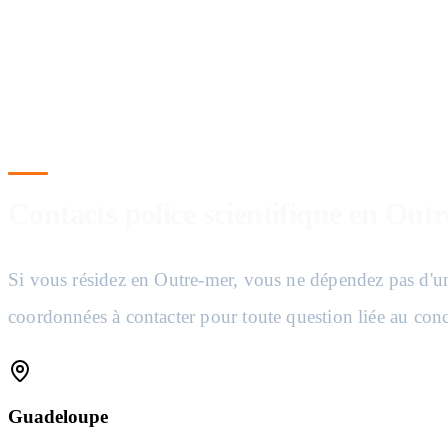
Envie d'aller plus loin ?
Cours structurés, QCM ciblés, coaching oral — tout pour être admis.
Commencer
Articles
Contacts police scientifique en Out
Si vous résidez en Outre-mer, vous ne dépendez pas d'un 
coordonnées à contacter pour toute question liée au con
Guadeloupe