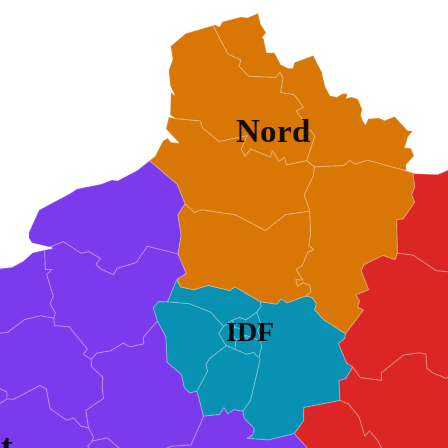
Nord
IDF
t