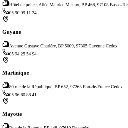
Hôtel de police, Allée Maurice Micaux, BP 466, 97108 Basse-Ter
05 90 99 11 24
Guyane
Avenue Gustave Charléry, BP 5009, 97305 Cayenne Cedex
05 94 25 54 94
Martinique
80 rue de la République, BP 652, 97263 Fort-de-France Cedex
05 96 60 88 41
Mayotte
Rue de la Batterie, BP 448, 97610 Dzaoudzi