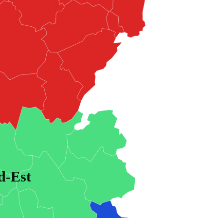
d-Est